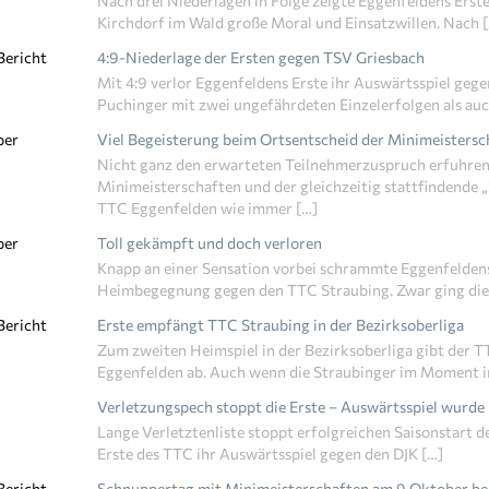
Nach drei Niederlagen in Folge zeigte Eggenfeldens Erst
Kirchdorf im Wald große Moral und Einsatzwillen. Nach 
Bericht
4:9-Niederlage der Ersten gegen TSV Griesbach
Mit 4:9 verlor Eggenfeldens Erste ihr Auswärtsspiel geg
Puchinger mit zwei ungefährdeten Einzelerfolgen als auc
ber
Viel Begeisterung beim Ortsentscheid der Minimeisters
Nicht ganz den erwarteten Teilnehmerzuspruch erfuhren
Minimeisterschaften und der gleichzeitig stattfindende 
TTC Eggenfelden wie immer […]
ber
Toll gekämpft und doch verloren
Knapp an einer Sensation vorbei schrammte Eggenfeldens
Heimbegegnung gegen den TTC Straubing. Zwar ging die P
Bericht
Erste empfängt TTC Straubing in der Bezirksoberliga
Zum zweiten Heimspiel in der Bezirksoberliga gibt der T
Eggenfelden ab. Auch wenn die Straubinger im Moment i
Verletzungspech stoppt die Erste – Auswärtsspiel wurd
Lange Verletztenliste stoppt erfolgreichen Saisonstart d
Erste des TTC ihr Auswärtsspiel gegen den DJK […]
Bericht
Schnuppertag mit Minimeisterschaften am 9.Oktober b