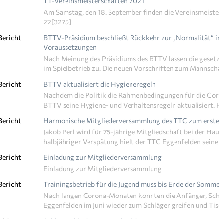
TT-Vereinsmeisterschaften 2021
Am Samstag, den 18. September finden die Vereinsmeist
22[3275]
Bericht
BTTV-Präsidium beschließt Rückkehr zur „Normalität“ i
Voraussetzungen
Nach Meinung des Präsidiums des BTTV lassen die gesetz
im Spielbetrieb zu. Die neuen Vorschriften zum Mannscha
Bericht
BTTV aktualisiert die Hygieneregeln
Nachdem die Politik die Rahmenbedingungen für die Cor
BTTV seine Hygiene- und Verhaltensregeln aktualisiert. H
Bericht
Harmonische Mitgliederversammlung des TTC zum erste
Jakob Perl wird für 75-jährige Mitgliedschaft bei der H
halbjähriger Verspätung hielt der TTC Eggenfelden sein
Bericht
Einladung zur Mitgliederversammlung
Einladung zur Mitgliederversammlung
Bericht
Trainingsbetrieb für die Jugend muss bis Ende der Somme
Nach langen Corona-Monaten konnten die Anfänger, Schü
Eggenfelden im Juni wieder zum Schläger greifen und Tisc