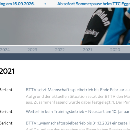
m 16.09.2026.
•
Ab sofort Sommerpause beim TTC Eggenfeld
2024
2023
2022
2021
2020
2013
2012
2011
2010
2009
 2021
Bericht
BTTV setzt Mannschaftsspielbetrieb bis Ende Februar au
Aufgrund der aktuellen Situation setzt der BTTV den Ma
aus. Zusammenfassend wurde dabei festgelegt: 1. Der Pun
Bericht
Weiterhin kein Trainingsbetrieb – Neustart am 10. Janua
Bericht
BTTV: „Mannschaftsspielbetrieb bis 31.12.2021 eingestell
Auf Grundlage der Vorgaben der Bayerischen Staatsregie