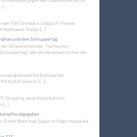
e im Heimspiel gegen den Tabellenzweiten SV
[…]
en den TSV Griesbach. Lediglich Thomas
h Natthawut Traipis […]
chaften und dem Schnuppertag
 der Ortsentscheid der Tischtennis-
„Schnuppertag“, den die Verantwortlichen des
 ersatzgeschwächte Erste bei der
artie 6:9 verloren, […]
TC Straubing seine Visitenkarte in
n […]
e kampflos abgegeben
er Ersten Nach zwei Siegen in Folge musste die
eim TTC