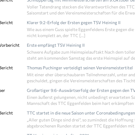
Voller Tatendrang stecken die Verantwortlichen des TTC
Saisonstart und den Vereinsmeisterschaften für die Erwa
Bericht
Klarer 9:2-Erfolg der Ersten gegen TSV Heining II
Wie aus einem Guss spielte Eggenfeldens Erste gegen die
nicht komplett an, der TTC […]
Vorbericht
Erste empfängt TSV Heining II
Schwere Aufgabe zum Heimspielauftakt Nach dem tollen
steht am kommenden Samstag das erste Heimspiel auf d
Bericht
Thomas Puchinger verteidigt seinen Vereinsmeistertitel
Mit einer eher überschaubaren Teilnehmerzahl, unter an
geschuldet, gingen die Vereinsmeisterschaften des Tisch
ber
Großartiger 9:6-Auswärtserfolg der Ersten gegen den T
Einen äußerst gelungenen, nicht unbedingt erwarteten Sai
Mannschaft des TTC Eggenfelden beim hart erkämpften 
Bericht
TTC startet in die neue Saison unter Coronabedingungen
„Aller guten Dinge sind drei“, so zumindest die Hoffnung
abgebrochenen Runden startet der TTC Eggenfelden mit