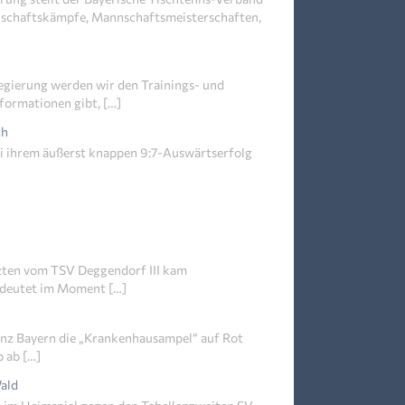
annschaftskämpfe, Mannschaftsmeisterschaften,
egierung werden wir den Trainings- und
nformationen gibt, […]
ch
bei ihrem äußerst knappen 9:7-Auswärtserfolg
tzten vom TSV Deggendorf III kam
bedeutet im Moment […]
anz Bayern die „Krankenhausampel“ auf Rot
b ab […]
Wald