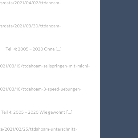
ews/data/2021/04/02/ttdahoam-
ews/data/2021/03/30/ttdahoam-
90 Teil 4: 2005 – 2020 Ohne […]
2021/03/19/ttdahoam-seilspringen-mit-michi-
/2021/03/16/ttdahoam-3-speed-uebungen-
 Teil 4: 2005 – 2020 Wie gewohnt […]
r
ata/2021/02/25/ttdahoam-unterschnitt-