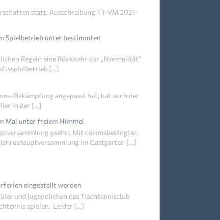
erschaften statt. Ausschreibung TT-VM 2021-
m Spielbetrieb unter bestimmten
lichen Regeln eine Rückkehr zur „Normalität“
ftsspielbetrieb […]
ona-Bekämpfung angepasst hat, hat auch der
ier in der […]
n Mal unter freiem Himmel
auptversammlung geehrt Mit coronabedingter,
e Jahreshauptversammlung im Gastgarten […]
rferien eingestellt werden
ler und Jugendlichen des Tischtennisclub
htennis spielen. Leider […]