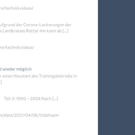
hre/technikvideos/
 Aufgrund der Corona-Lockerungen der
 Landkreises Rottal-Inn kann ab […]
hre/technikvideos/
d wieder möglich
 einen Neustart des Trainingsbetriebs in
]
0 Teil 3: 1990 – 2004 Nach […]
ews/data/2021/04/06/ttdahoam-