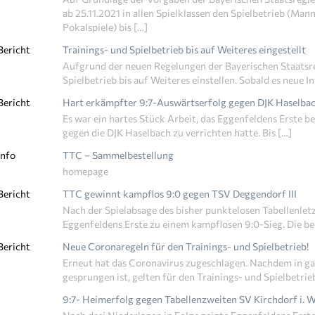
ab 25.11.2021 in allen Spielklassen den Spielbetrieb (M
Pokalspiele) bis […]
Bericht
Trainings- und Spielbetrieb bis auf Weiteres eingestellt
Aufgrund der neuen Regelungen der Bayerischen Staatsr
Spielbetrieb bis auf Weiteres einstellen. Sobald es neue I
Bericht
Hart erkämpfter 9:7-Auswärtserfolg gegen DJK Haselba
Es war ein hartes Stück Arbeit, das Eggenfeldens Erste 
gegen die DJK Haselbach zu verrichten hatte. Bis […]
Info
TTC – Sammelbestellung
homepage
Bericht
TTC gewinnt kampflos 9:0 gegen TSV Deggendorf III
Nach der Spielabsage des bisher punktelosen Tabellenle
Eggenfeldens Erste zu einem kampflosen 9:0-Sieg. Die 
Bericht
Neue Coronaregeln für den Trainings- und Spielbetrieb!
Erneut hat das Coronavirus zugeschlagen. Nachdem in g
gesprungen ist, gelten für den Trainings- und Spielbetrie
9:7- Heimerfolg gegen Tabellenzweiten SV Kirchdorf i. 