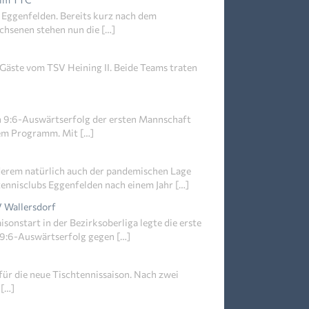
 Eggenfelden. Bereits kurz nach dem
chsenen stehen nun die […]
 Gäste vom TSV Heining II. Beide Teams traten
 9:6-Auswärtserfolg der ersten Mannschaft
em Programm. Mit […]
derem natürlich auch der pandemischen Lage
tennisclubs Eggenfelden nach einem Jahr […]
V Wallersdorf
sonstart in der Bezirksoberliga legte die erste
9:6-Auswärtserfolg gegen […]
 für die neue Tischtennissaison. Nach zwei
 […]