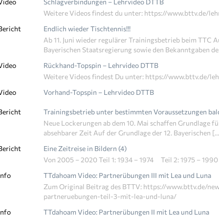
Video
Schlagverbindungen – Lehrvideo DTTB
Weitere Videos findest du unter: https://www.bttv.de/le
Bericht
Endlich wieder Tischtennis!!!
Ab 11. Juni wieder regulärer Trainingsbetrieb beim TTC
Bayerischen Staatsregierung sowie den Bekanntgaben des
Video
Rückhand-Topspin – Lehrvideo DTTB
Weitere Videos findest Du unter: https://www.bttv.de/le
Video
Vorhand-Topspin – Lehrvideo DTTB
Bericht
Trainingsbetrieb unter bestimmten Voraussetzungen bal
Neue Lockerungen ab dem 10. Mai schaffen Grundlage für
absehbarer Zeit Auf der Grundlage der 12. Bayerischen […
Bericht
Eine Zeitreise in Bildern (4)
Von 2005 – 2020 Teil 1: 1934 – 1974 Teil 2: 1975 – 199
Info
TTdahoam Video: Partnerübungen III mit Lea und Luna
Zum Original Beitrag des BTTV: https://www.bttv.de/n
partneruebungen-teil-3-mit-lea-und-luna/
Info
TTdahoam Video: Partnerübungen II mit Lea und Luna