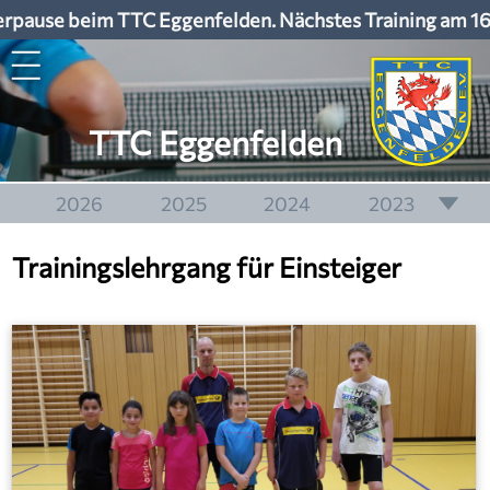
pause beim TTC Eggenfelden. Nächstes Training am 16
TTC Eggenfelden
2026
2025
2024
2023
2022
2021
2020
2019
Trainingslehrgang für Einsteiger
2018
2017
2016
2015
2014
2013
2012
2011
2010
2009
2008
2007
2006
2005
2004
2003