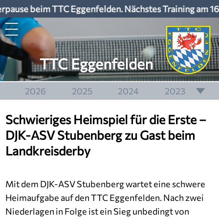
pause beim TTC Eggenfelden. Nächstes Training am 16
TTC Eggenfelden
2026
2025
2024
2023
2022
2021
2020
2019
Schwieriges Heimspiel für die Erste –
2018
2017
2016
2015
DJK-ASV Stubenberg zu Gast beim
2014
2013
2012
2011
Landkreisderby
2010
2009
2008
2007
2006
2005
2004
2003
Mit dem DJK-ASV Stubenberg wartet eine schwere
Heimaufgabe auf den TTC Eggenfelden. Nach zwei
Niederlagen in Folge ist ein Sieg unbedingt von