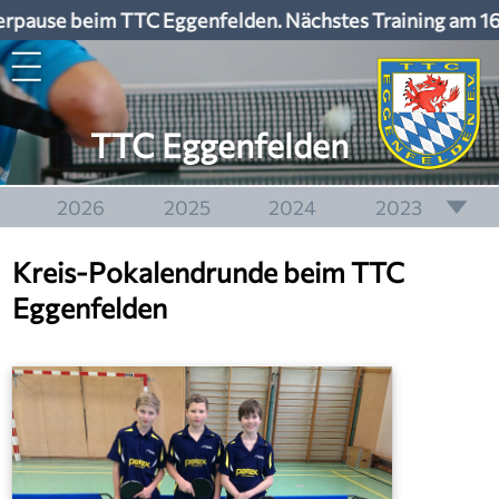
pause beim TTC Eggenfelden. Nächstes Training am 16
TTC Eggenfelden
2026
2025
2024
2023
2022
2021
2020
2019
Kreis-Pokalendrunde beim TTC
2018
2017
2016
2015
Eggenfelden
2014
2013
2012
2011
2010
2009
2008
2007
2006
2005
2004
2003