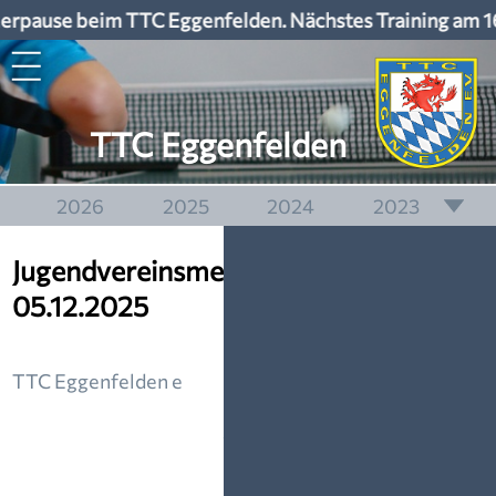
rpause beim TTC Eggenfelden. Nächstes Training am 1
TTC Eggenfelden
2026
2025
2024
2023
2022
2021
2020
2019
Jugendvereinsmeisterschaft am
2018
2017
2016
2015
05.12.2025
2014
2013
2012
2011
2010
2009
2008
2007
TTC Eggenfelden e
2006
2005
2004
2003
24. November 2025, Nico Fechtner