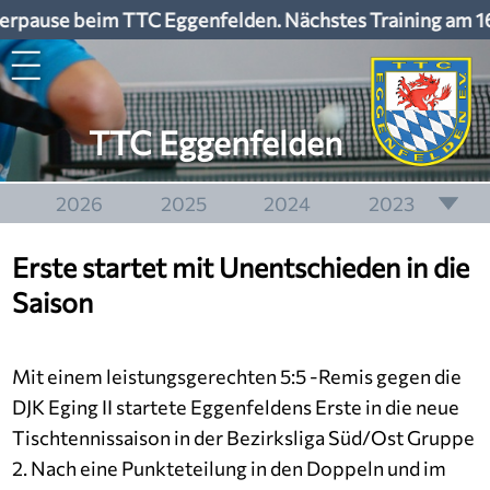
rpause beim TTC Eggenfelden. Nächstes Training am 1
TTC Eggenfelden
2026
2025
2024
2023
2022
2021
2020
2019
Erste startet mit Unentschieden in die
2018
2017
2016
2015
Saison
2014
2013
2012
2011
2010
2009
2008
2007
Mit einem leistungsgerechten 5:5 -Remis gegen die
2006
2005
2004
2003
DJK Eging II startete Eggenfeldens Erste in die neue
Tischtennissaison in der Bezirksliga Süd/Ost Gruppe
2. Nach eine Punkteteilung in den Doppeln und im