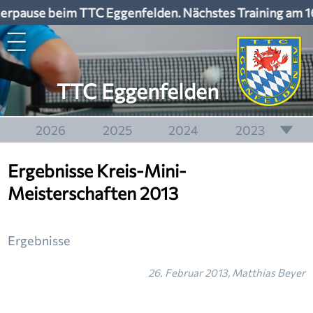
rpause beim TTC Eggenfelden. Nächstes Training am 1
TTC Eggenfelden
2026
2025
2024
2023
2022
2021
2020
2019
Ergebnisse Kreis-Mini-
2018
2017
2016
2015
Meisterschaften 2013
2014
2013
2012
2011
2010
2009
2008
2007
Ergebnisse
2006
2005
2004
2003
26. Februar 2013, Matthias Beyer