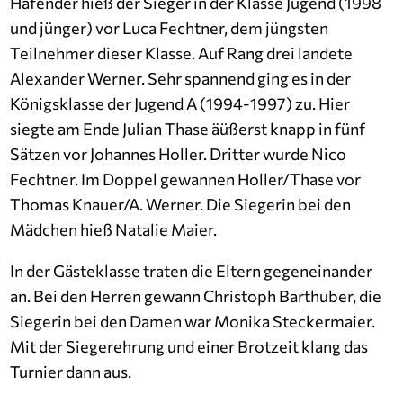
Hafender hieß der Sieger in der Klasse Jugend (1998
und jünger) vor Luca Fechtner, dem jüngsten
Teilnehmer dieser Klasse. Auf Rang drei landete
Alexander Werner. Sehr spannend ging es in der
Königsklasse der Jugend A (1994-1997) zu. Hier
siegte am Ende Julian Thase äüßerst knapp in fünf
Sätzen vor Johannes Holler. Dritter wurde Nico
Fechtner. Im Doppel gewannen Holler/Thase vor
Thomas Knauer/A. Werner. Die Siegerin bei den
Mädchen hieß Natalie Maier.
In der Gästeklasse traten die Eltern gegeneinander
an. Bei den Herren gewann Christoph Barthuber, die
Siegerin bei den Damen war Monika Steckermaier.
Mit der Siegerehrung und einer Brotzeit klang das
Turnier dann aus.