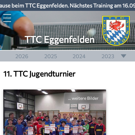
se beim TTC Eggenfelden. Nächstes Training am 16.09
TTC Eggenfelden
2026
2025
2024
2023
2022
2021
2020
2019
11. TTC Jugendturnier
2018
2017
2016
2015
2014
2013
2012
2011
... weitere Bilder
2010
2009
2008
2007
2006
2005
2004
2003